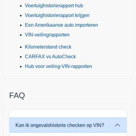
Voertuighistorierapport hub
Copart
Manheim
Voertuighistorierapport krijgen
Een Amerikaanse auto importeren
VIN-veilingrapporten
IAAI
Kilometerstand check
Copart
IAAI
CARFAX vs AutoCheck
Ma
IAAI
Hub voor veiling-VIN-rapporten
Autocheck
IAAI
FAQ
Autocheck
Kan ik ongevalshistorie checken op VIN?