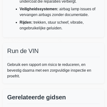
undercoat die reparaties verbergt.
Copart
Veiligheidssystemen:
airbag lamp issues of
vervangen airbags zonder documentatie.
Autocheck
IAAI
Rijden:
trekken, stuur scheef, vibratie,
ongebruikelijke geluiden.
Manheim
IAAI
Run de VIN
IAAI
Copart
Manheim
Gebruik een rapport om risico te reduceren, en
bevestig daarna met een zorgvuldige inspectie en
proefrit.
Gerelateerde gidsen