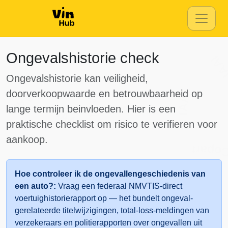
IAAI
Ongevalshistorie check
IAA
Ongevalshistorie kan veiligheid,
IAAI
doorverkoopwaarde en betrouwbaarheid op
IAAI
IAAI
lange termijn beinvloeden. Hier is een
IAAI
praktische checklist om risico te verifieren voor
aankoop.
Copar
Hoe controleer ik de ongevallengeschiedenis van
een auto?:
Vraag een federaal NMVTIS-direct
Manheim
Autocheck
voertuighistorierapport op — het bundelt ongeval-
Manheim
gerelateerde titelwijzigingen, total-loss-meldingen van
verzekeraars en politierapporten over ongevallen uit