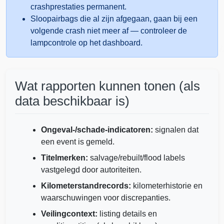
Autocheck
crashprestaties permanent.
Sloopairbags die al zijn afgegaan, gaan bij een
Copart
volgende crash niet meer af — controleer de
lampcontrole op het dashboard.
C
Wat rapporten kunnen tonen (als
data beschikbaar is)
Ongeval-/schade-indicatoren:
signalen dat
een event is gemeld.
Titelmerken:
salvage/rebuilt/flood labels
vastgelegd door autoriteiten.
Kilometerstandrecords:
kilometerhistorie en
Manheim
waarschuwingen voor discrepanties.
IAAI
Veilingcontext:
listing details en