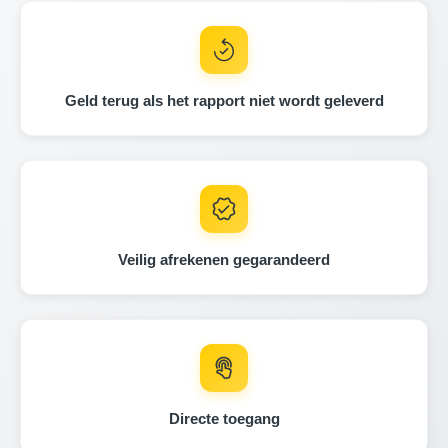
Autocheck
Autocheck
Copart
Geld terug als het rapport niet wordt geleverd
IAAI
Copar
Copart
Cop
Copart
Veilig afrekenen gegarandeerd
Autocheck
Copart
Directe toegang