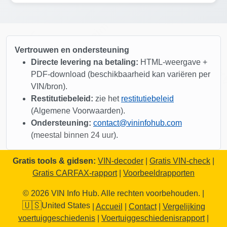
Manheim
IAAI
Vertrouwen en ondersteuning
Manheim
Directe levering na betaling:
HTML-weergave +
IA
PDF-download (beschikbaarheid kan variëren per
VIN/bron).
Manheim
Restitutiebeleid:
zie het
restitutiebeleid
Copart
(Algemene Voorwaarden).
Ondersteuning:
contact@vininfohub.com
(
meestal binnen 24 uur
).
Gratis tools & gidsen:
VIN-decoder
|
Gratis VIN-check
|
Gratis CARFAX-rapport
|
Voorbeeldrapporten
Autocheck
© 2026 VIN Info Hub. Alle rechten voorbehouden. |
Copart
🇺🇸
United States
|
Accueil
|
Contact
|
Vergelijking
voertuiggeschiedenis
|
Voertuiggeschiedenisrapport
|