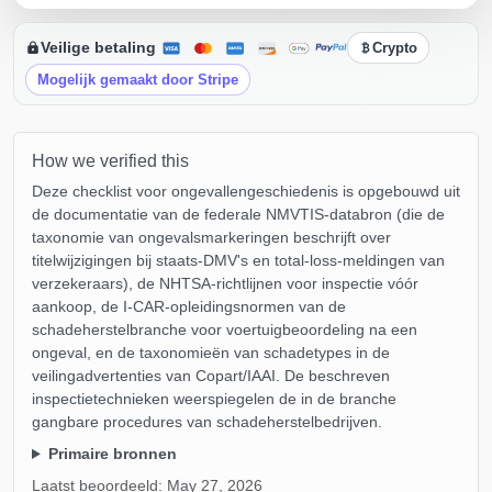
Au
IAAI
Copart
Manheim
IAAI
Veilige betaling
Crypto
Mogelijk gemaakt door Stripe
How we verified this
Deze checklist voor ongevallengeschiedenis is opgebouwd uit
de documentatie van de federale NMVTIS-databron (die de
taxonomie van ongevalsmarkeringen beschrijft over
titelwijzigingen bij staats-DMV's en total-loss-meldingen van
verzekeraars), de NHTSA-richtlijnen voor inspectie vóór
aankoop, de I-CAR-opleidingsnormen van de
schadeherstelbranche voor voertuigbeoordeling na een
ongeval, en de taxonomieën van schadetypes in de
veilingadvertenties van Copart/IAAI. De beschreven
inspectietechnieken weerspiegelen de in de branche
gangbare procedures van schadeherstelbedrijven.
Manheim
IAA
Primaire bronnen
Laatst beoordeeld:
May 27, 2026