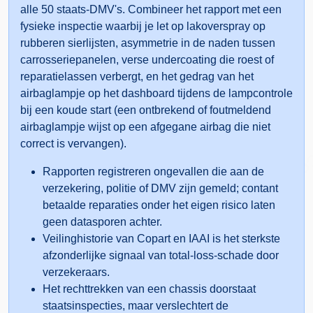
alle 50 staats-DMV's. Combineer het rapport met een
fysieke inspectie waarbij je let op lakoverspray op
rubberen sierlijsten, asymmetrie in de naden tussen
carrosseriepanelen, verse undercoating die roest of
reparatielassen verbergt, en het gedrag van het
airbaglampje op het dashboard tijdens de lampcontrole
Autocheck
bij een koude start (een ontbrekend of foutmeldend
Autocheck
airbaglampje wijst op een afgegane airbag die niet
correct is vervangen).
Copa
Rapporten registreren ongevallen die aan de
Autocheck
verzekering, politie of DMV zijn gemeld; contant
betaalde reparaties onder het eigen risico laten
Manheim
geen datasporen achter.
Veilinghistorie van Copart en IAAI is het sterkste
IAAI
Autocheck
afzonderlijke signaal van total-loss-schade door
verzekeraars.
Het rechttrekken van een chassis doorstaat
staatsinspecties, maar verslechtert de