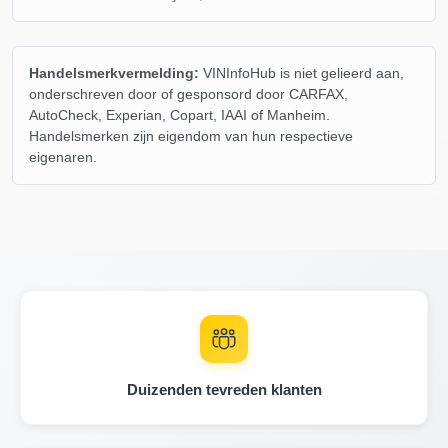
IAAI
Handelsmerkvermelding:
VINInfoHub is niet gelieerd aan,
Copart
onderschreven door of gesponsord door CARFAX,
IAAI
AutoCheck, Experian, Copart, IAAI of Manheim.
Autoch
Handelsmerken zijn eigendom van hun respectieve
Copart
Manheim
eigenaren.
Manheim
Autocheck
Duizenden tevreden klanten