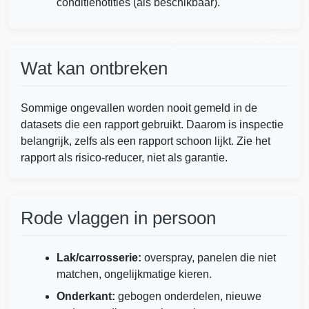
Copart
conditienotities (als beschikbaar).
Autoche
Manheim
A
Wat kan ontbreken
Autocheck
Autocheck
Sommige ongevallen worden nooit gemeld in de
Autocheck
datasets die een rapport gebruikt. Daarom is inspectie
belangrijk, zelfs als een rapport schoon lijkt. Zie het
IAAI
rapport als risico-reducer, niet als garantie.
Rode vlaggen in persoon
IAAI
IA
Lak/carrosserie:
overspray, panelen die niet
matchen, ongelijkmatige kieren.
Onderkant:
gebogen onderdelen, nieuwe