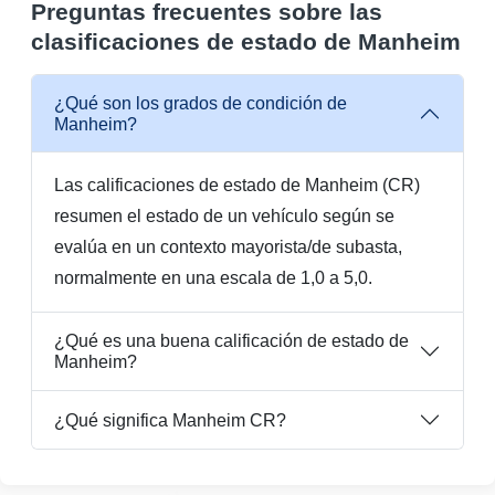
Preguntas frecuentes sobre las
Manheim
IAAI
clasificaciones de estado de Manheim
IAAI
IAAI
¿Qué son los grados de condición de
Manheim?
Manheim
Las calificaciones de estado de Manheim (CR)
resumen el estado de un vehículo según se
Autocheck
evalúa en un contexto mayorista/de subasta,
normalmente en una escala de 1,0 a 5,0.
Copart
Copart
Copart
IAAI
¿Qué es una buena calificación de estado de
Manheim
Manheim?
Copart
M
¿Qué significa Manheim CR?