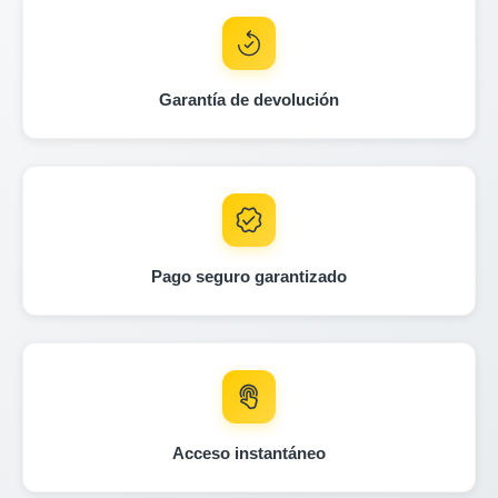
Autocheck
Autocheck
IAAI
I
IAAI
Garantía de devolución
Autocheck
Manheim
Manheim
Manh
IAAI
Pago seguro garantizado
Manheim
IAAI
Manheim
Acceso instantáneo