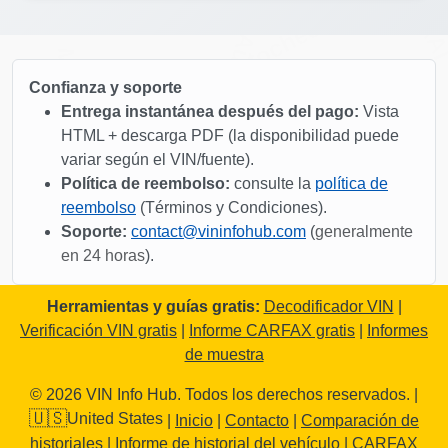
IAA
Autocheck
Autocheck
Manheim
Manheim
Confianza y soporte
Entrega instantánea después del pago:
Vista
Copart
HTML + descarga PDF (la disponibilidad puede
variar según el VIN/fuente).
Manheim
Política de reembolso:
consulte la
política de
reembolso
(Términos y Condiciones).
Soporte:
contact@vininfohub.com
(
generalmente
Autocheck
en 24 horas
).
Co
IAAI
Herramientas y guías gratis:
Decodificador VIN
|
Verificación VIN gratis
|
Informe CARFAX gratis
|
Informes
de muestra
© 2026 VIN Info Hub. Todos los derechos reservados. |
IAAI
Copart
🇺🇸
United States
|
Inicio
|
Contacto
|
Comparación de
historiales
|
Informe de historial del vehículo
|
CARFAX