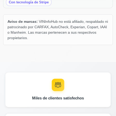
Con tecnología de Stripe
Autocheck
Copart
Aviso de marcas:
VINInfoHub no está afiliado, respaldado ni
patrocinado por CARFAX, AutoCheck, Experian, Copart, IAAI
Autocheck
Autoc
o Manheim. Las marcas pertenecen a sus respectivos
Autocheck
propietarios.
Manheim
IAAI
Manheim
Manheim
Miles de clientes satisfechos