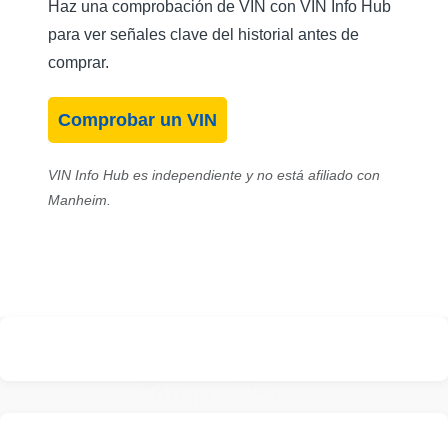
Cop
Autocheck
Copart
Haz una comprobación de VIN con VIN Info Hub
para ver señales clave del historial antes de
comprar.
IAAI
Copart
Manh
Comprobar un VIN
VIN Info Hub es independiente y no está afiliado con
Manheim.
Manheim
Copart
IAAI
Copart
IAAI