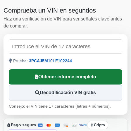
IAAI
Comprueba un VIN en segundos
Haz una verificación de VIN para ver señales clave antes
Manheim
de comprar.
Manheim
Comprobar por VIN
Autocheck
Prueba:
3PCAJ5M10LF102244
Obtener informe completo
IAAI
Copar
IAAI
Decodificación VIN gratis
IAAI
Manheim
Consejo: el VIN tiene 17 caracteres (letras + números).
Autocheck
Pago seguro
Cripto