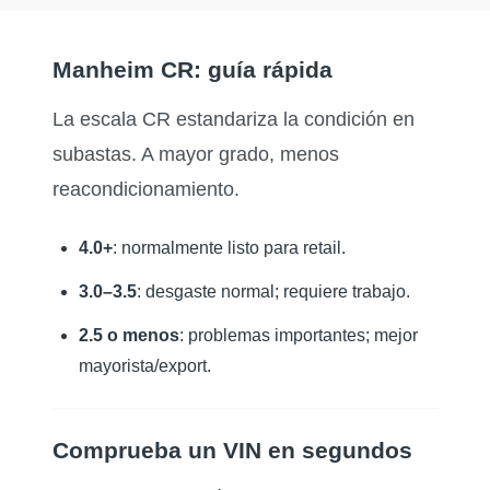
Copart
IAAI
Manheim CR: guía rápida
IAAI
Manheim
Copart
Copart
La escala CR estandariza la condición en
Copart
subastas. A mayor grado, menos
Auto
Copart
reacondicionamiento.
4.0+
: normalmente listo para retail.
3.0–3.5
: desgaste normal; requiere trabajo.
Autocheck
Autocheck
Manheim
2.5 o menos
: problemas importantes; mejor
mayorista/export.
Comprueba un VIN en segundos
Manheim