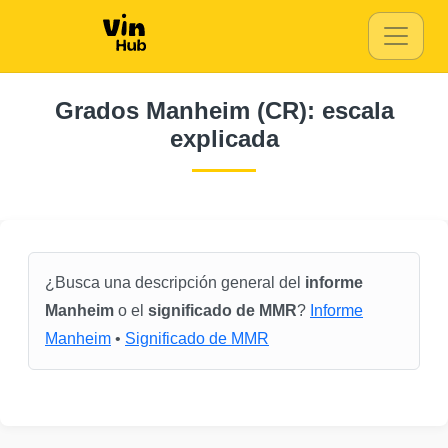
Copart
Autocheck
IAAI
Copart
Grados Manheim (CR): escala
explicada
IAAI
Copart
Manheim
IAAI
Copar
¿Busca una descripción general del
informe
Manheim
o el
significado de MMR
?
Informe
Manheim
•
Significado de MMR