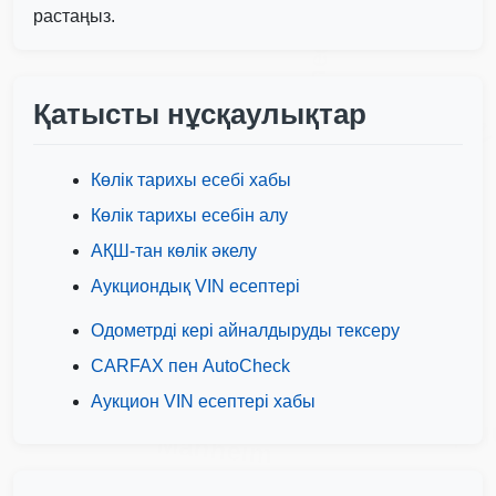
растаңыз.
Autocheck
IAA
Қатысты нұсқаулықтар
Autocheck
Көлік тарихы есебі хабы
Көлік тарихы есебін алу
АҚШ-тан көлік әкелу
IAAI
Copart
Manheim
Аукциондық VIN есептері
Copart
Copart
Одометрді кері айналдыруды тексеру
CARFAX пен AutoCheck
Аукцион VIN есептері хабы
Manh
Manheim