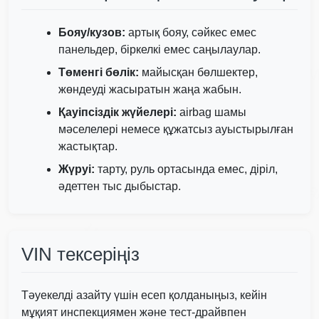
Autocheck
Бояу/кузов:
артық бояу, сәйкес емес
IAAI
панельдер, біркелкі емес саңылаулар.
Copart
M
Төменгі бөлік:
майысқан бөлшектер,
жөндеуді жасыратын жаңа жабын.
Қауіпсіздік жүйелері:
airbag шамы
мәселелері немесе құжатсыз ауыстырылған
жастықтар.
Manheim
Copa
Жүруі:
тарту, руль ортасында емес, діріл,
әдеттен тыс дыбыстар.
IAAI
Copart
VIN тексеріңіз
Тәуекелді азайту үшін есеп қолданыңыз, кейін
мұқият инспекциямен және тест-драйвпен