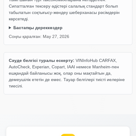
IAAI
Сипатталған тексеру әдістері салалық стандарт болып
табылатын соқтығысу-жөндеу шеберханасы рәсімдерін
көрсетеді.
Autochec
Ma
Бастапқы дереккөздер
Соңғы қаралған:
May 27, 2026
Autocheck
Copart
Сәуде белгісі туралы ескерту:
VINInfoHub CARFAX,
AutoCheck, Experian, Copart, IAAI немесе Manheim-пен
Copart
ешқандай байланысы жоқ, олар оны мақтайтын да,
Copart
демеушілік ететін де емес. Тауар белгілері тиісті иелеріне
тиесілі.
Copart
Manheim