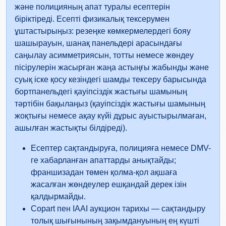
және полицияның апат туралы есептерін
біріктіреді. Есепті физикалық тексерумен
ұштастырыңыз: резеңке көмкермелердегі бояу
шашырауын, шанақ панельдері арасындағы
саңылау асимметриясын, тотты немесе жөндеу
пісірулерін жасырған жаңа астыңғы жабынды және
суық іске қосу кезіндегі шамды тексеру барысында
бортпанельдегі қауіпсіздік жастығы шамының
Manheim
тәртібін бақылаңыз (қауіпсіздік жастығы шамының
Manheim
Copart
жоқтығы немесе ақау күйі дұрыс ауыстырылмаған,
Copar
ашылған жастықты білдіреді).
Есептер сақтандыруға, полицияға немесе DMV-
Copart
IAAI
ге хабарланған апаттарды анықтайды;
франшизадан төмен қолма-қол ақшаға
жасалған жөндеулер ешқандай дерек ізін
қалдырмайды.
IAAI
Copart пен IAAI аукцион тарихы — сақтандыру
толық шығынының зақымдануының ең күшті