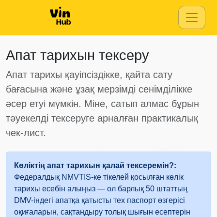
Manhe
Апат тарихын тексеру
Autocheck
Апат тарихы қауіпсіздікке, қайта сату
бағасына және ұзақ мерзімді сенімділікке
әсер етуі мүмкін. Міне, сатып алмас бұрын
Manheim
тәуекелді тексеруге арналған практикалық
Autocheck
чек-лист.
Autocheck
Manheim
Көліктің апат тарихын қалай тексеремін?:
Copart
Федералдық NMVTIS-ке тікелей қосылған көлік
Autocheck
тарихы есебін алыңыз — ол барлық 50 штаттың
IAAI
DMV-індегі апатқа қатысты тех паспорт өзгерісі
оқиғаларын, сақтандыру толық шығын есептерін