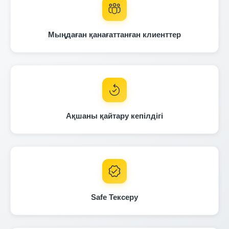
Мыңдаған қанағаттанған клиенттер
Co
Manheim
Ақшаны қайтару кепілдігі
Copart
IAAI
Autocheck
Copart
Safe Тексеру
Copart