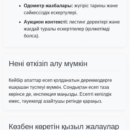
Manh
Одометр жазбалары:
жүгіріс тарихы және
сәйкессіздік ескертулері.
Аукцион контексті:
листинг деректері және
Autocheck
Copart
жағдай туралы ескертпелер (қолжетімді
Manheim
болса).
Нені өткізіп алу мүмкін
C
IAAI
Кейбір апаттар есеп қолданатын дереккөздерге
ешқашан түспеуі мүмкін. Сондықтан есеп таза
көрінсе де, инспекция маңызды. Есепті кепілдік
емес, тәуекелді азайтушы ретінде қараңыз.
IAAI
Manheim
Көзбен көретін қызыл жалаулар