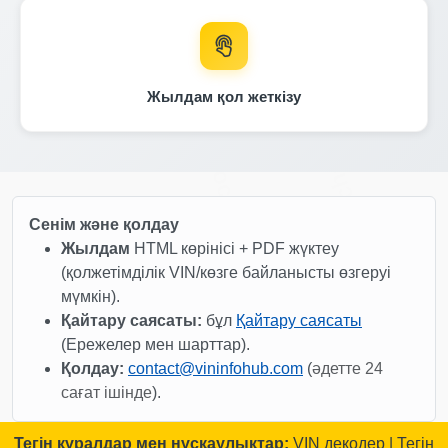
Autocheck
Copart
IAAI
Жылдам қол жеткізу
Autocheck
Autocheck
Autocheck
Сенім және қолдау
Manheim
Жылдам
HTML көрінісі + PDF жүктеу
(қолжетімділік VIN/көзге байланысты өзгеруі
мүмкін).
Autocheck
Қайтару саясаты:
бұл
Қайтару саясаты
(Ережелер мен шарттар).
Autocheck
Қолдау:
contact@vininfohub.com
(
әдетте 24
сағат ішінде
).
Тегін құралдар мен нұсқаулықтар:
VIN декодер
|
Тегін