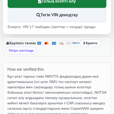
Толық есепті алу
Autocheck
Тегін VIN декодтау
M
Ескерту: VIN 17 таңбадан (әріптер + сандар) тұрады.
IAAI
IAAI
Қауіпсіз төлем
Крипто
Stripe негізінде
IAAI
How we verified this
Бұл апат тарихы тізімі NMVTIS федералдық дерек көзі
құжаттамасына (ол штат DMV тех паспорт өзгерісі
оқиғалары мен сақтандыру толық шығын есептері
бойынша апат-белгісі таксономиясын сипаттайды), NHTSA
Autocheck
сатып алу алдындағы тексеру нұсқаулығына, апаттан
кейінгі көлікті бағалауға арналған I-CAR соқтығысу-жөндеу
салалық оқыту стандарттарына және Copart/IAAI аукцион
тізімі шығын түрі таксономияларына негізделген.