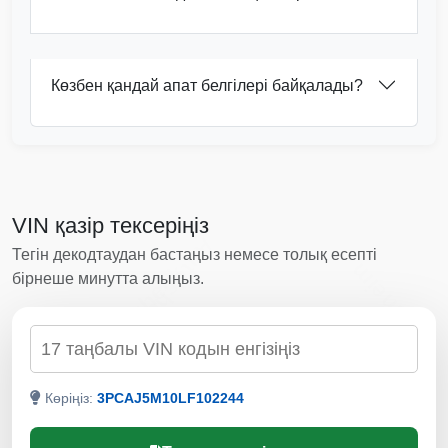
IAAI
Көзбен қандай апат белгілері байқалады?
VIN қазір тексеріңіз
Autocheck
Тегін декодтаудан бастаңыз немесе толық есепті
Manheim
Autocheck
бірнеше минутта алыңыз.
VIN арқылы тексеру
IAAI
Copart
Көріңіз:
3PCAJ5M10LF102244