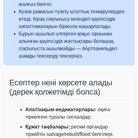
Au
жалғыз белгісі.
Кузов рамасын түзету штаттық техкөрулерден
IAAI
өтеді, бірақ соқтығысу кезіндегі қауіпсіздік
Manheim
сипаттамаларын біржола нашарлатады.
Бұрын ашылып үлгерген қоқыс орнынан
алынған қауіпсіздік жастықтары болашақ
соқтығыста ашылмайды — бортпанельдегі
шамды тексеруді тексеріңіз.
Autocheck
Есептер нені көрсете алады
(дерек қолжетімді болса)
Апат/зақым индикаторлары:
оқиға
тіркелгені туралы сигналдар.
IAAI
Manheim
Autocheck
Құжат таңбалары:
ресми органдар
тіркейтін salvage/rebuilt/flood белгілері.