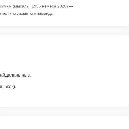
 мүмкін (мысалы, 1996 немесе 2026) —
не көлік тарихын қамтымайды.
Manheim
nheim
IAA
 пайдаланыңыз.
ры жоқ).
art