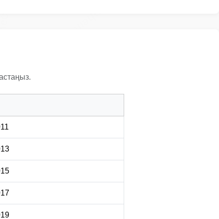
Manheim
ocheck
астаңыз.
Copart
011
013
015
017
019