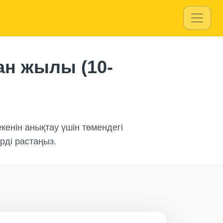
Copart
ан жылы (10-
Copart
Manheim
енін анықтау үшін төмендегі
рді растаңыз.
art