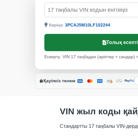
VIN арқылы тексеру
Manheim
Көріңіз:
3PCAJ5M10LF102244
Copart
Толық есепті
Ескерту: VIN 17 таңбадан (әріптер + сандар) 
Қауіпсіз төлем
Manheim
VIN жыл коды қа
Стандартты 17 таңбалы VIN-дер