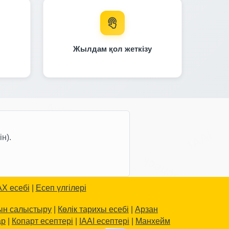
Жылдам қол жеткізу
Autocheck
IAAI
н).
Autocheck
X есебі
|
Есеп үлгілері
хын салыстыру
|
Көлік тарихы есебі
|
Арзан
heck
ар
|
Копарт есептері
|
IAAI есептері
|
Манхейм