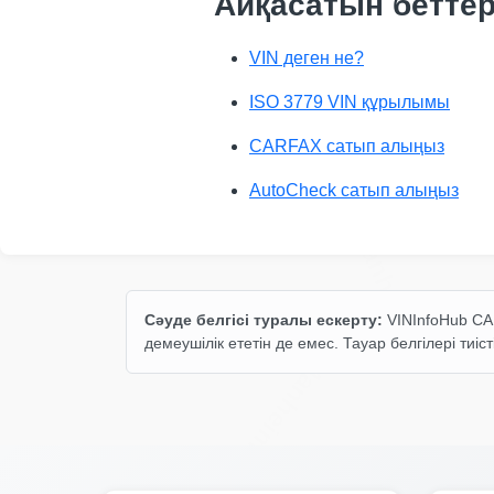
Айқасатын бетте
VIN деген не?
ISO 3779 VIN құрылымы
CARFAX сатып алыңыз
IAAI
AutoCheck сатып алыңыз
Manheim
Сәуде белгісі туралы ескерту:
VINInfoHub CAR
демеушілік ететін де емес. Тауар белгілері тиісті
Manheim