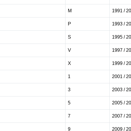
M
1991 / 2
P
1993 / 2
S
1995 / 2
V
1997 / 2
eck
X
1999 / 2
Autocheck
IAAI
1
2001 / 2
3
2003 / 2
anheim
5
2005 / 2
7
2007 / 2
Autoc
9
2009 / 2