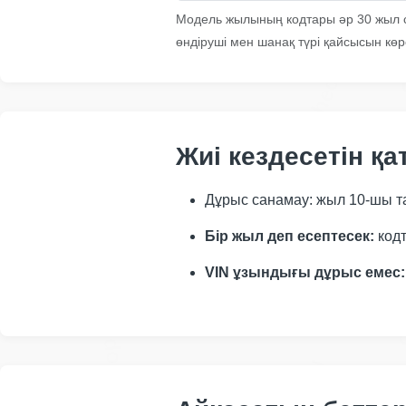
Autocheck
Модель жылының кодтары әр 30 жыл са
өндіруші мен шанақ түрі қайсысын көр
Autocheck
Manheim
Жиі кездесетін қа
Дұрыс санамау: жыл 10-шы т
Бір жыл деп есептесек:
кодт
VIN ұзындығы дұрыс емес:
C
Copart
IAAI