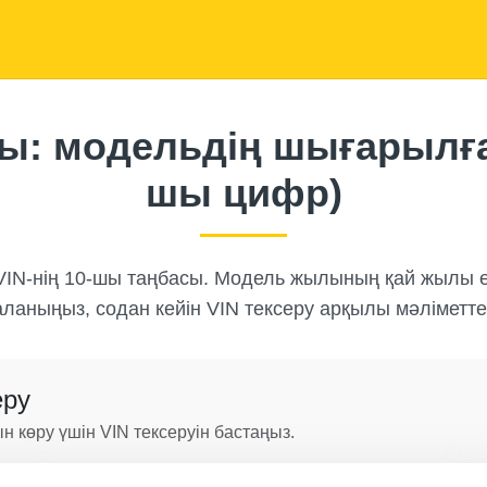
k
Manheim
Manheim
ы: модельдің шығарылғ
шы цифр)
Autocheck
Manheim
VIN-нің 10-шы таңбасы. Модель жылының қай жылы ек
аланыңыз, содан кейін VIN тексеру арқылы мәліметте
Manheim
еру
н көру үшін VIN тексеруін бастаңыз.
Cop