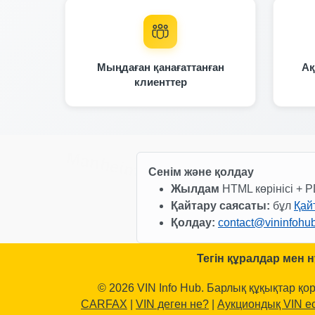
Copart
Мыңдаған қанағаттанған
Ақ
клиенттер
Manheim
Сенім және қолдау
IAAI
Жылдам
HTML көрінісі + P
Қайтару саясаты:
бұл
Қай
Қолдау:
contact@vininfohu
Manheim
Тегін құралдар мен 
© 2026 VIN Info Hub. Барлық құқықтар қор
CARFAX
|
VIN деген не?
|
Аукциондық VIN е