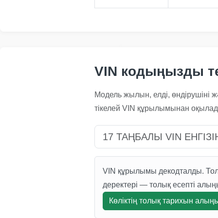
Manheim
Copart
VIN кодыңызды те
Модель жылын, елді, өндірушіні ж
тікелей VIN құрылымынан оқылад
Copart
VIN құрылымы декодталды. Толық
деректері — толық есепті алың
Көліктің толық тарихын алың