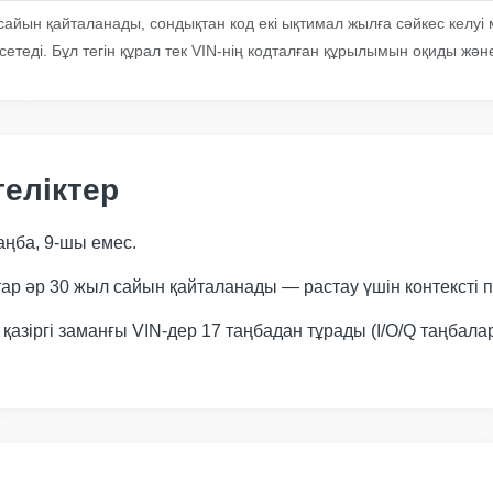
Manheim
Copart
йын қайталанады, сондықтан код екі ықтимал жылға сәйкес келуі
сетеді. Бұл тегін құрал тек VIN-нің кодталған құрылымын оқиды жә
Manheim
Ma
теліктер
аңба, 9-шы емес.
ар әр 30 жыл сайын қайталанады — растау үшін контексті
қазіргі заманғы VIN-дер 17 таңбадан тұрады (I/O/Q таңбала
opart
Cop