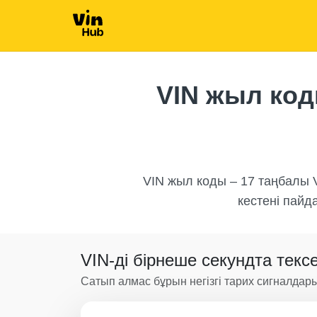
Autochec
Autocheck
VIN жыл код
Manheim
VIN жыл коды – 17 таңбалы 
кестені пайд
VIN-ді бірнеше секундта текс
Сатып алмас бұрын негізгі тарих сигналдары
IAAI