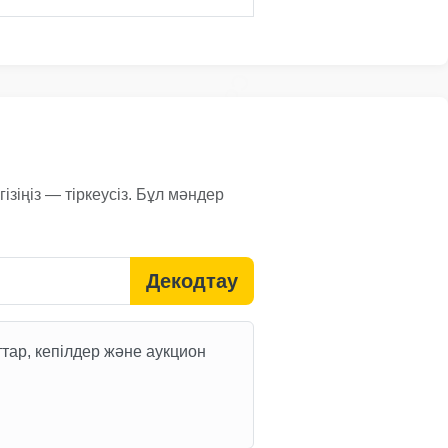
Copart
зіңіз — тіркеусіз. Бұл мәндер
Copart
Copart
Декодтау
ттар, кепілдер және аукцион
Copart