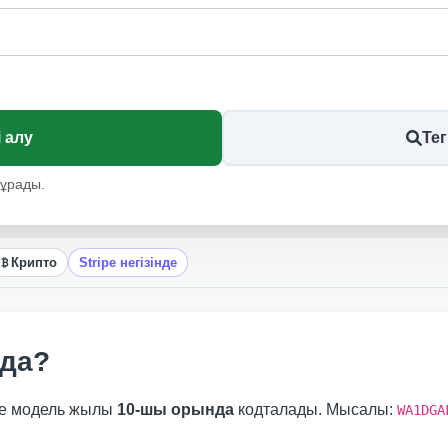
Autocheck
Manheim
 алу
Тег
тұрады.
Крипто
Stripe негізінде
йда?
де модель жылы
10-шы орында
кодталады. Мысалы:
WA1DGA
Autocheck