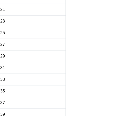
Autocheck
021
023
025
Autoche
027
Copart
029
031
033
Manheim
035
037
heck
039