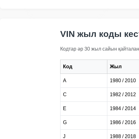
IAAI
IAAI
VIN жыл коды кест
Кодтар әр 30 жыл сайын қайталан
Код
Жыл
IA
A
1980 / 2010
Autocheck
C
1982 / 2012
Autocheck
E
1984 / 2014
Manheim
G
1986 / 2016
J
1988 / 2018