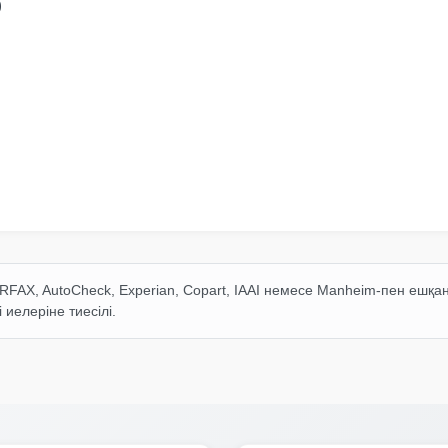
Manheim
Autocheck
р
FAX, AutoCheck, Experian, Copart, IAAI немесе Manheim-пен ешқа
 иелеріне тиесілі.