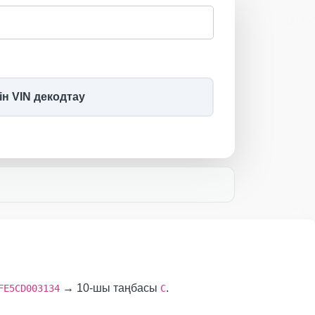
Copa
Autocheck
IAAI
ін VIN декодтау
IA
Copart
→ 10-шы таңбасы
.
FE5CD003134
C