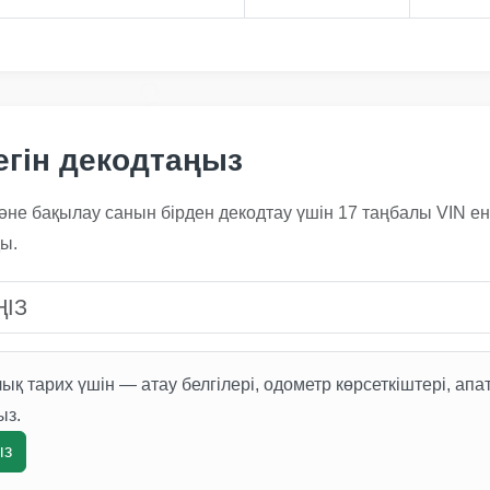
Copart
Copart
гін декодтаңыз
әне бақылау санын бірден декодтау үшін 17 таңбалы VIN енгі
ы.
IAAI
 тарих үшін — атау белгілері, одометр көрсеткіштері, апа
ыз.
ыз