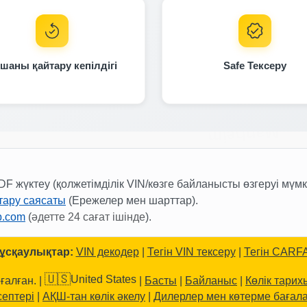
Autocheck
IAAI
IAAI
IAAI
шаны қайтару кепілдігі
Safe Тексеру
Manheim
DF жүктеу (қолжетімділік VIN/көзге байланысты өзгеруі мүмкі
IAAI
тару саясаты
(Ережелер мен шарттар).
b.com
(
әдетте 24 сағат ішінде
).
IAAI
нұсқаулықтар:
VIN декодер
|
Тегін VIN тексеру
|
Тегін CARFA
🇺🇸
United States
ғалған. |
|
Басты
|
Байланыс
|
Көлік тари
Autoc
септері
|
АҚШ-тан көлік әкелу
|
Дилерлер мен көтерме бағал