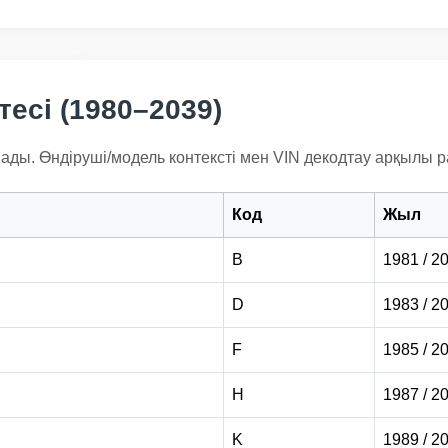
Aut
Manheim
Manheim
есі (1980–2039)
ады. Өндіруші/модель контексті мен VIN декодтау арқылы р
Copart
Код
Жыл
AI
B
1981 / 2
D
1983 / 2
IAAI
F
1985 / 2
IAAI
H
1987 / 2
K
1989 / 2