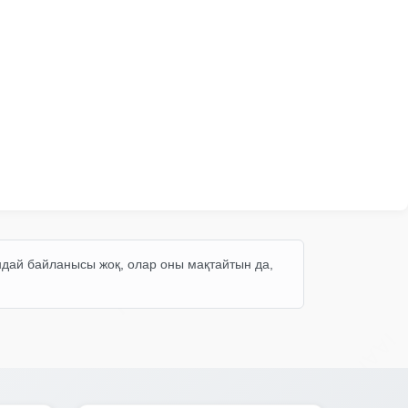
IAAI
Manheim
Copart
ндай байланысы жоқ, олар оны мақтайтын да,
IAAI
IAAI
Manheim