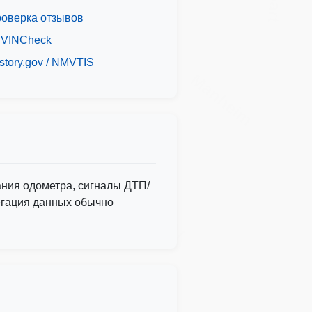
оверка отзывов
 VINCheck
ocheck
story.gov / NMVTIS
Manheim
зания одометра, сигналы ДТП/
регация данных обычно
IAAI