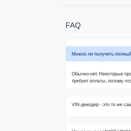
FAQ
IAAI
Можно ли получить полный
Copart
Manheim
Обычно нет. Некоторые про
требует оплаты, потому чт
VIN-декодер - это то же са