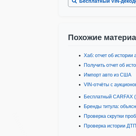
Бесплатный VIN-декод
Похожие матери
Autocheck
Хаб: отчет об истории 
Получить отчет об ист
Импорт авто из США
Copart
VIN-отчёты с аукционо
Бесплатный CARFAX (ч
Бренды титула: объяснен
Manheim
Проверка скрутки проб
Проверка истории ДТП: