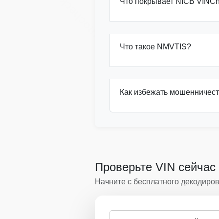
Autocheck
Что покрывает NICB VINC
Copart
Что такое NMVTIS?
Autocheck
Как избежать мошенничест
Проверьте VIN сейчас
Начните с бесплатного декодиров
Проверка по VIN