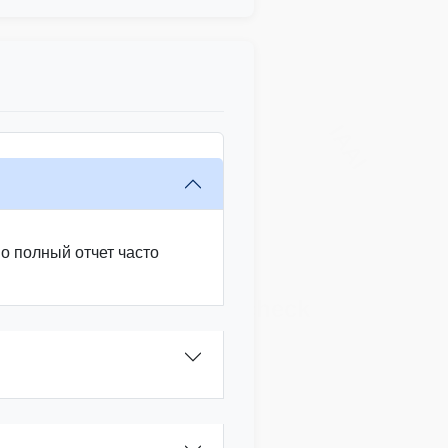
IAAI
о полный отчет часто
Autocheck
Manheim
IAAI