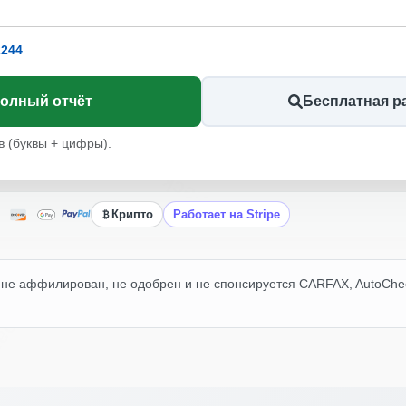
Manheim
I
Autocheck
244
полный отчёт
Бесплатная р
в (буквы + цифры).
Autocheck
Крипто
Работает на Stripe
не аффилирован, не одобрен и не спонсируется CARFAX, AutoCheck
opart