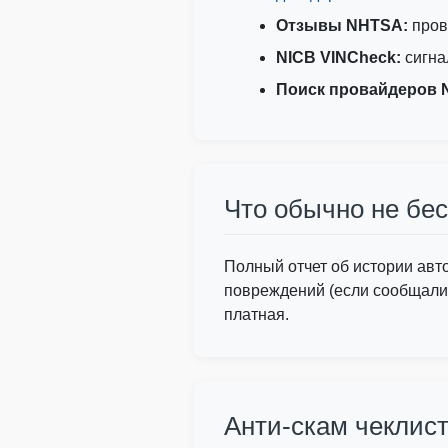
Отзывы NHTSA:
пров
Manhe
NICB VINCheck:
сигнал
Поиск провайдеров 
Autocheck
Copart
Что обычно не бе
Полный отчет об истории авто 
повреждений (если сообщалис
платная.
Copart
Autocheck
Анти-скам чеклист