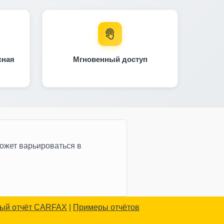
Manheim
Manhe
сная
Мгновенный доступ
t
Manheim
IAAI
ожет варьироваться в
ый отчёт CARFAX
|
Примеры отчётов