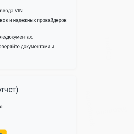
ввода VIN.
ывов и надежных провайдеров
IAAI
Copart
уле/документах.
Copart
проверяйте документами и
тчет)
Autocheck
IAAI
utocheck
ю.
Manheim