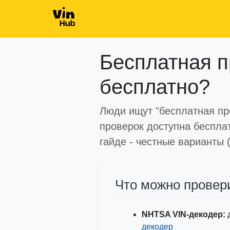
IAAI
Бесплатная п
бесплатно?
IAAI
Люди ищут "бесплатная про
IAAI
проверок доступна беспла
гайде - честные варианты
Что можно провер
NHTSA VIN-декодер:
д
декодер