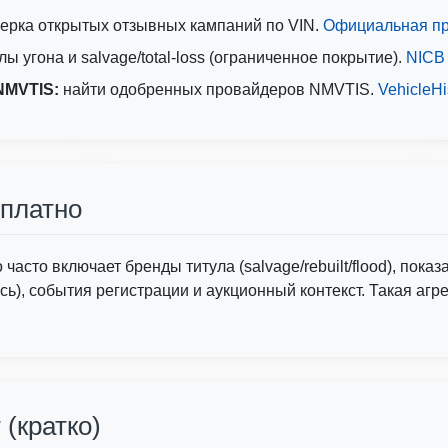
ерка открытых отзывных кампаний по VIN.
Официальная пр
im
ы угона и salvage/total-loss (ограниченное покрытие).
NICB
Aut
NMVTIS:
найти одобренных провайдеров NMVTIS.
VehicleHi
Autocheck
Copart
Copart
сплатно
часто включает бренды титула (salvage/rebuilt/flood), пока
ь), события регистрации и аукционный контекст. Такая аг
 (кратко)