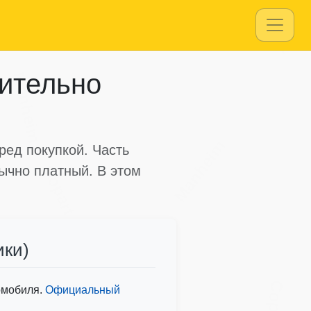
Copart
вительно
Manheim
Manheim
ред покупкой. Часть
Copart
ычно платный. В этом
ики)
Copart
Copart
омобиля.
Официальный