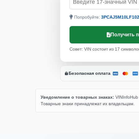
Autocheck
Попробуйте:
3PCAJ5M10LF102
Autocheck
Получить 
Совет: VIN состоит из 17 символо
IAAI
Безопасная оплата
Уведомление о товарных знаках:
VINInfoHub 
Manheim
C
Товарные знаки принадлежат их владельцам.
Copart