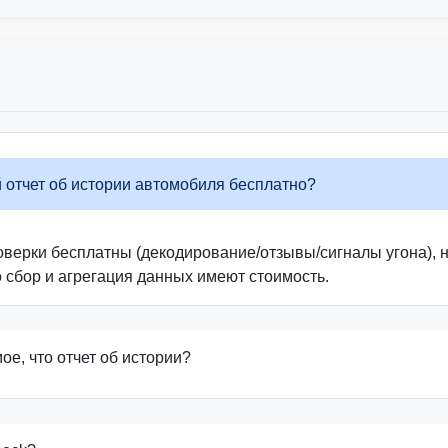
Autocheck
IAAI
 отчет об истории автомобиля бесплатно?
верки бесплатны (декодирование/отзывы/сигналы угона), н
о сбор и агрегация данных имеют стоимость.
IAAI
мое, что отчет об истории?