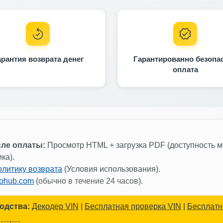
Manheim
Autocheck
арантия возврата денег
Гарантированно безопа
оплата
Copar
Autocheck
сле оплаты:
Просмотр HTML + загрузка PDF (доступность м
ка).
олитику возврата
(Условия использования).
fohub.com
(
обычно в течение 24 часов
).
tocheck
IAAI
одства:
Декодер VIN
|
Бесплатная проверка VIN
|
Бесплатн