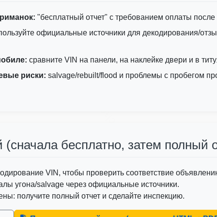
art
Copart
приманок:
"бесплатный отчет" с требованием оплаты после 
пользуйте официальные источники для декодирования/отз
Autocheck
мобиле:
сравните VIN на панели, на наклейке двери и в тит
евые риски:
salvage/rebuilt/flood и проблемы с пробегом 
Autocheck
Autocheck
IAAI
(сначала бесплатно, затем полный о
A
одирование VIN, чтобы проверить соответствие объявлени
алы угона/salvage через официальные источники.
ены: получите полный отчет и сделайте инспекцию.