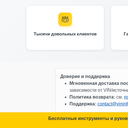
Manheim
Тысячи довольных клиентов
Г
Manheim
Доверие и поддержка
IAAI
Мгновенная доставка по
зависимости от VIN/источни
Политика возврата:
см.
п
Поддержка:
contact@vinin
Au
Copart
Бесплатные инструменты и руков