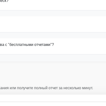
heck?
Man
Manheim
IAAI
Autocheck
ва с "бесплатными отчетами"?
ания или получите полный отчет за несколько минут.