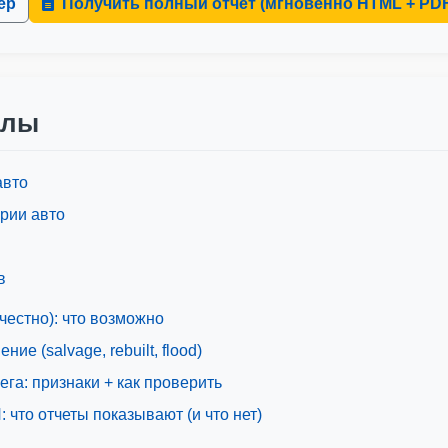
ер
Получить полный отчет (мгновенно HTML + PD
алы
авто
ории авто
Autocheck
IAAI
IAAI
в
естно): что возможно
ие (salvage, rebuilt, flood)
ега: признаки + как проверить
 что отчеты показывают (и что нет)