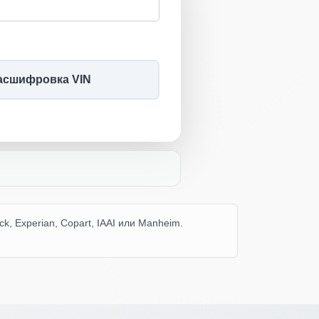
Copart
AAI
Autocheck
Autocheck
асшифровка VIN
, Experian, Copart, IAAI или Manheim.
Manheim
Autocheck