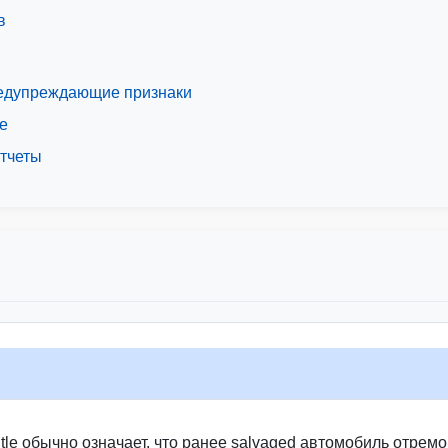
Manheim
Manheim
в
 предупреждающие признаки
ие
отчеты
IAAI
Copar
Autocheck
) title обычно означает, что ранее salvaged автомобиль отре