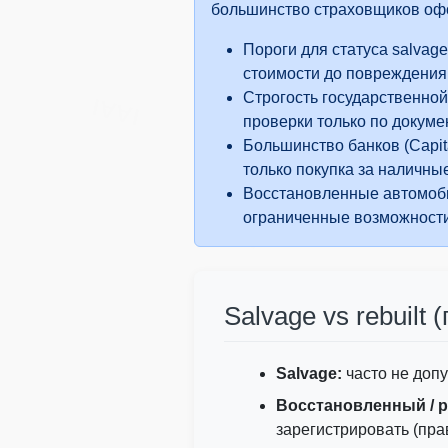
большинство страховщиков офо
Пороги для статуса salvag
IAA
стоимости до повреждения
Строгость государственной
IAAI
проверки только по докуме
Большинство банков (Capit
Copart
только покупка за наличны
Восстановленные автомоби
IAAI
ограниченные возможности
Salvage vs rebuilt 
Salvage:
часто не допу
Восстановленный / 
зарегистрировать (пра