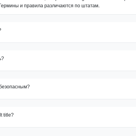
Термины и правила различаются по штатам.
Autocheck
AAI
?
ь?
ь безопасным?
 title?
m