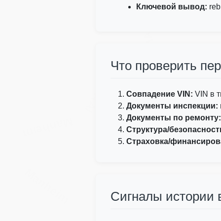
Ключевой вывод:
reb
IAAI
Что проверить пер
IAAI
Совпадение VIN:
VIN в т
Документы инспекции:
Документы по ремонту:
Manheim
Структура/безопасност
Страховка/финансиров
Manheim
Сигналы истории 