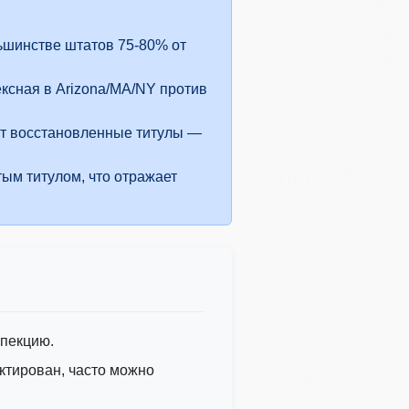
Manheim
Autocheck
льшинстве штатов 75-80% от
Manheim
ксная в Arizona/MA/NY против
уют восстановленные титулы —
Autocheck
ым титулом, что отражает
спекцию.
Copart
ктирован, часто можно