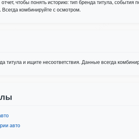
Autocheck
йте отчет, чтобы понять историю: тип бренда титула, события
. Всегда комбинируйте с осмотром.
IAAI
Copart
а титула и ищите несоответствия. Данные всегда комбинир
Copart
алы
авто
ории авто