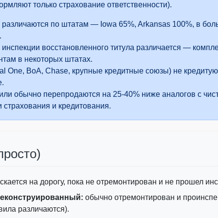
рмляют только страхование ответственности).
Manheim
e различаются по штатам — Iowa 65%, Arkansas 100%, в бо
I
.
 инспекции восстановленного титула различается — компле
нтам в некоторых штатах.
al One, BoA, Chase, крупные кредитные союзы) не кредит
IAAI
е.
ли обычно перепродаются на 25-40% ниже аналогов с чист
 страхования и кредитования.
(просто)
скается на дорогу, пока не отремонтирован и не прошел ин
реконструированный:
обычно отремонтирован и проинспе
вила различаются).