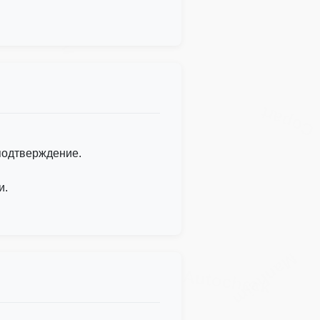
IAAI
Copart
 подтверждение.
и.
Manheim
Autocheck
IAAI