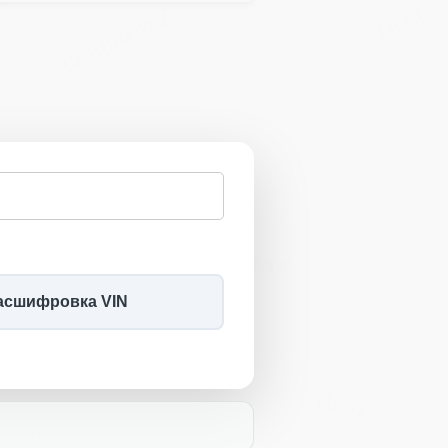
art
IAAI
Autocheck
Manheim
Copart
асшифровка VIN
IAAI
IAAI