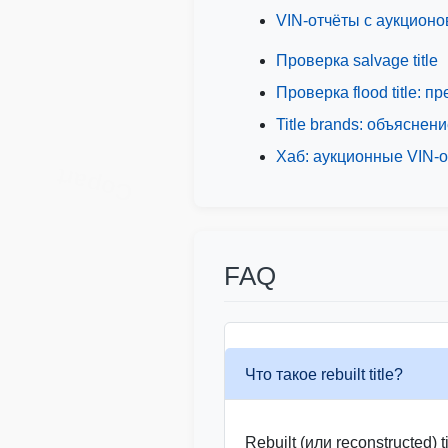
Copart
VIN-отчёты с аукционо
Autocheck
Проверка salvage title
Проверка flood title:
Title brands: объяснен
Хаб: аукционные VIN-
Copart
FAQ
Что такое rebuilt title?
Rebuilt (или reconstructed