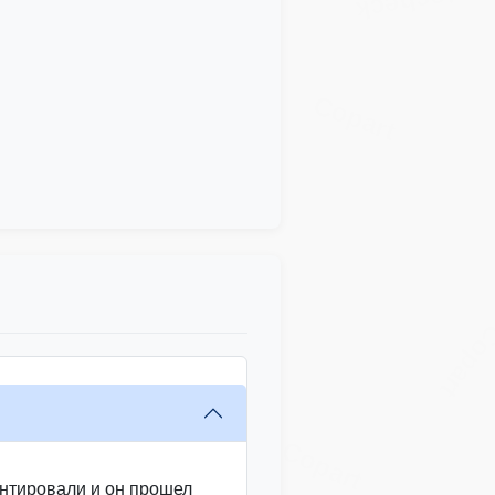
Copart
Copart
IAAI
Copa
t
Copart
монтировали и он прошел