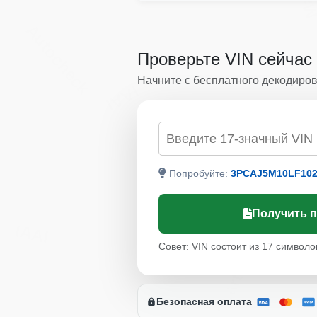
Autocheck
Проверьте VIN сейчас
Начните с бесплатного декодиров
IAAI
Проверка по VIN
Попробуйте:
3PCAJ5M10LF102
Получить 
IAAI
Совет: VIN состоит из 17 символо
Copart
Безопасная оплата