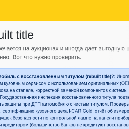
IA
t title
Manheim
речается на аукционах и иногда дает выгодную ц
Autocheck
но. Вот что нужно проверить.
Copart
биль с восстановленным титулом (rebuilt title)?:
Иногд
 кузовным сервисом с использованием оригинальных (OEM
ова на стапеле, корректной заменой компонентов системы
Государственная инспекция восстановленного титула подтв
сть защиты при ДТП автомобилю с чистым титулом. Проверь
, сертификацию кузовного цеха I-CAR Gold, отчёт об измере
ушек безопасности по контрольной лампе на панели прибор
 и кредитором (большинство банков не кредитуют восстано