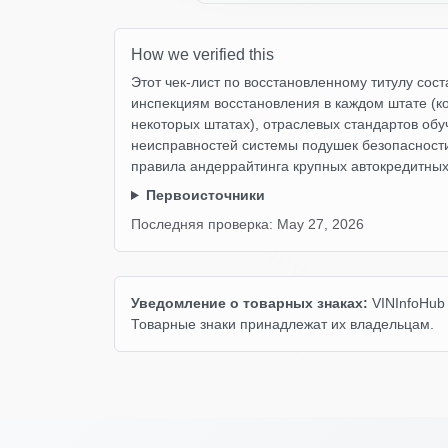
How we verified this
I
Copart
Этот чек-лист по восстановленному титулу со
инспекциям восстановления в каждом штате (к
некоторых штатах), отраслевых стандартов обу
неисправностей системы подушек безопасности
правила андеррайтинга крупных автокредитны
Первоисточники
Autocheck
Последняя проверка:
May 27, 2026
Уведомление о товарных знаках:
VINInfoHub 
IA
Copart
Товарные знаки принадлежат их владельцам.