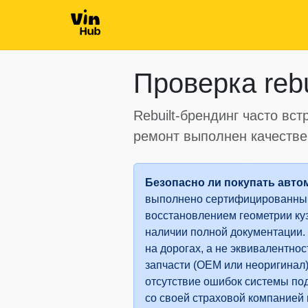
Autocheck
Autocheck
Проверка rebuil
Rebuilt-брендинг часто вст
ремонт выполнен качествен
Copart
Безопасно ли покупать автомо
выполнено сертифицированным
восстановлением геометрии куз
наличии полной документации. 
на дорогах, а не эквивалентно
запчасти (OEM или неоригинал)
отсутствие ошибок системы под
со своей страховой компанией