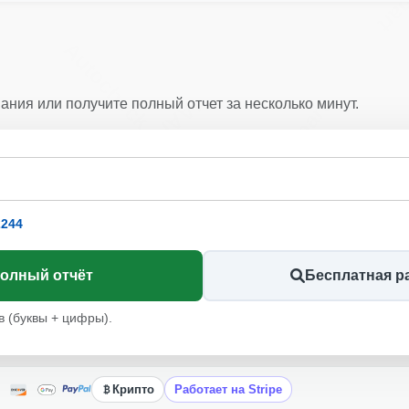
Cop
Autocheck
IAAI
ания или получите полный отчет за несколько минут.
Copart
244
полный отчёт
Бесплатная р
IAAI
в (буквы + цифры).
Крипто
Работает на Stripe