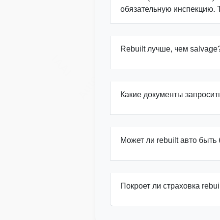
обязательную инспекцию. 
Manheim
I
Rebuilt лучше, чем salvage
Autocheck
IAAI
Какие документы запросит
Может ли rebuilt авто быт
Покроет ли страховка rebuilt
Manhei