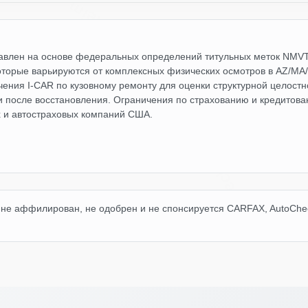
Manheim
AAI
ставлен на основе федеральных определений титульных меток NMVT
оторые варьируются от комплексных физических осмотров в AZ/MA/
чения I-CAR по кузовному ремонту для оценки структурной целост
 после восстановления. Ограничения по страхованию и кредитова
х и автостраховых компаний США.
Autocheck
Copart
не аффилирован, не одобрен и не спонсируется CARFAX, AutoCheck
AI