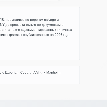
IS, нормативов по порогам salvage и
NY до проверки только по документам в
ности, а также задокументированных типичных
нию отражают опубликованные на 2026 год
Manheim
Co
, Experian, Copart, IAAI или Manheim.
Autocheck