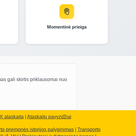
IAAI
Copart
heck
IAAI
Momentinė prieiga
Autocheck
Manheim
IAAI
Copart
s gali skirtis priklausomai nuo
Manhe
anheim
Copart
Manheim
ataskaita
|
Ataskaitų pavyzdžiai
to priemonės istorijos palyginimas
|
Transporto