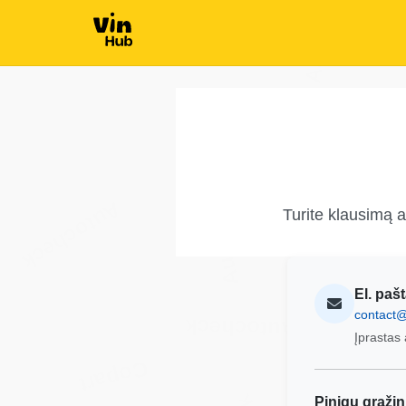
Autocheck
Manheim
Copart
Copart
Autocheck
Autocheck
Turite klausimą 
El. paš
contact@
Autocheck
Įprastas 
Autocheck
Copart
Pinigų grąži