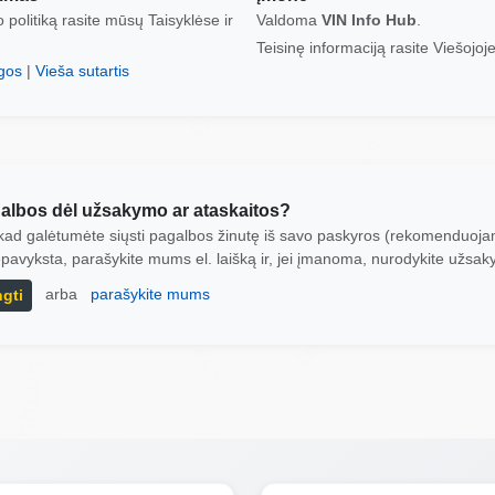
Manheim
 politiką rasite mūsų Taisyklėse ir
Valdoma
VIN Info Hub
.
Teisinę informaciją rasite Viešojoje
Copart
ygos
|
Vieša sutartis
IAAI
Autocheck
anheim
galbos dėl užsakymo ar ataskaitos?
Manheim
, kad galėtumėte siųsti pagalbos žinutę iš savo paskyros (rekomenduoja
nepavyksta, parašykite mums el. laišką ir, jei įmanoma, nurodykite užsak
Autocheck
arba
parašykite mums
ngti
Copart
Manheim