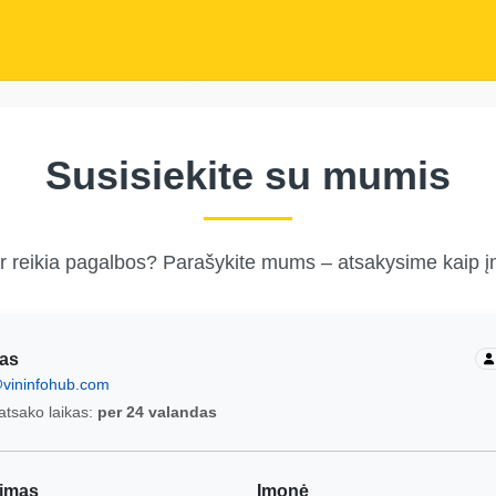
Copart
Autocheck
IAAI
Susisiekite su mumis
Manheim
Ma
IAAI
Manheim
ar reikia pagalbos? Parašykite mums – atsakysime kaip 
Copart
Copart
tas
IAAI
vininfohub.com
Manheim
atsako laikas:
per 24 valandas
nimas
Įmonė