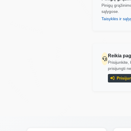
Autocheck
Autocheck
Pinigų grąžinimo
sąlygose.
Taisyklės ir sąl
Autocheck
Autocheck
M
IAAI
Reikia pa
Manheim
Prisijunkite
prisijungti 
Prisiju
Manheim
Copart
IAAI