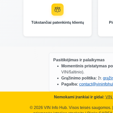
Manheim
Copart
I
IAAI
Tūkstančiai patenkintų klientų
Pi
Autocheck
Autocheck
IAAI
Pasitikėjimas ir palaikymas
Autocheck
Momentinis pristatymas p
Manheim
VIN/šaltinio).
Grąžinimo politika:
žr.
grąži
Pagalba:
contact@vininfoh
Copart
Nemokami įrankiai ir gidai:
VIN
© 2026 VIN Info Hub. Visos teisės saugomos. 