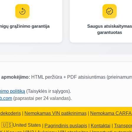
AAI
Autoc
IAAI
Manheim
nigų grąžinimo garantija
Saugus atsiskaitymas
garantuotas
Copart
Manheim
Copart
o apmokėjimo:
HTML peržiūra + PDF atsisiuntimas (prieinamuma
nimo politiką
(Taisyklės ir sąlygos).
Copart
ub.com
(
paprastai per 24 valandas
).
Copart
M
Copart
 dekoderis
|
Nemokamas VIN patikrinimas
|
Nemokama CARFAX 
Autocheck
🇺🇸
United States
|
|
Pagrindinis puslapis
|
Kontaktai
|
Transpor