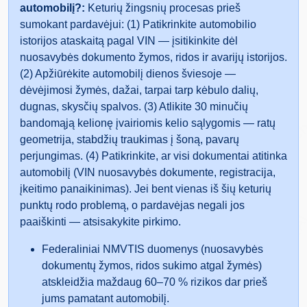
Autocheck
IAAI
automobilį?:
Keturių žingsnių procesas prieš
sumokant pardavėjui: (1) Patikrinkite automobilio
istorijos ataskaitą pagal VIN — įsitikinkite dėl
nuosavybės dokumento žymos, ridos ir avarijų istorijos.
(2) Apžiūrėkite automobilį dienos šviesoje —
dėvėjimosi žymės, dažai, tarpai tarp kėbulo dalių,
Autoc
dugnas, skysčių spalvos. (3) Atlikite 30 minučių
bandomąją kelionę įvairiomis kelio sąlygomis — ratų
Manheim
geometrija, stabdžių traukimas į šoną, pavarų
perjungimas. (4) Patikrinkite, ar visi dokumentai atitinka
automobilį (VIN nuosavybės dokumente, registracija,
įkeitimo panaikinimas). Jei bent vienas iš šių keturių
punktų rodo problemą, o pardavėjas negali jos
Manheim
IAA
paaiškinti — atsisakykite pirkimo.
Federaliniai NMVTIS duomenys (nuosavybės
dokumentų žymos, ridos sukimo atgal žymės)
atskleidžia maždaug 60–70 % rizikos dar prieš
jums pamatant automobilį.