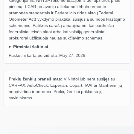
kategorijomis, NHTSA rekomendacijomis dėl apžiūros prieš
Copart
pirkimą, I-CAR po avarijų atliekamo kėbulo remonto
pramonės standartais ir Federalinio ridos akto (Federal
Odometer Act) vykdymo praktika, susijusia su ridos klastojimo
schemomis. Patikros sąrašą atnaujiname, kai pasikeičia
federaliniai teisės aktai arba kai valstijų generaliniai
Manheim
prokurorai užfiksuoja naujas sukčiavimo schemas.
Autocheck
Pirminiai šaltiniai
Paskutinį kartą peržiūrėta:
May 27, 2026
M
Prekių ženklų pranešimas:
VINInfoHub nėra susijęs su
CARFAX, AutoCheck, Experian, Copart, IAAI ar Manheim, jų
nepatvirtina ir neremia. Prekių ženklai priklauso jų
savininkams.
Auto