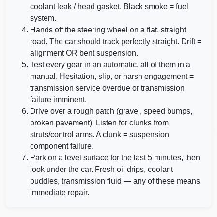
Copart
coolant leak / head gasket. Black smoke = fuel
system.
Hands off the steering wheel on a flat, straight
road. The car should track perfectly straight. Drift =
alignment OR bent suspension.
Manheim
Test every gear in an automatic, all of them in a
Copart
IAAI
manual. Hesitation, slip, or harsh engagement =
transmission service overdue or transmission
Autocheck
failure imminent.
Drive over a rough patch (gravel, speed bumps,
Cop
broken pavement). Listen for clunks from
struts/control arms. A clunk = suspension
component failure.
Park on a level surface for the last 5 minutes, then
look under the car. Fresh oil drips, coolant
puddles, transmission fluid — any of these means
immediate repair.
Copart