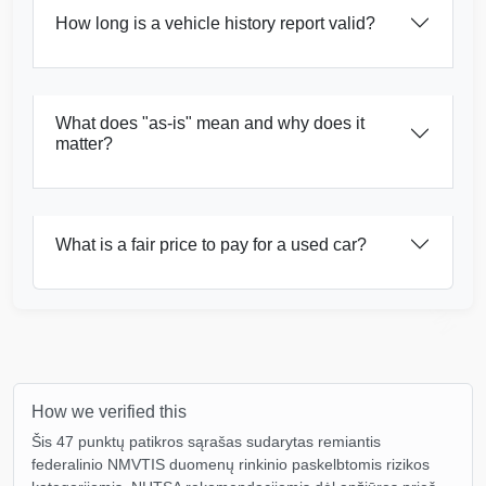
How long is a vehicle history report valid?
IAAI
What does "as-is" mean and why does it
matter?
Manheim
Copart
Manheim
What is a fair price to pay for a used car?
How we verified this
Šis 47 punktų patikros sąrašas sudarytas remiantis
federalinio NMVTIS duomenų rinkinio paskelbtomis rizikos