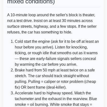
mixed conditions)
A 10-minute loop around the seller's block is theater,
not a test drive. Insist on at least 30 minutes across
surface streets, highway, and a few stops. If the seller
refuses, the car has something to hide.
Cold start the engine (ask for it to be off at least an
hour before you arrive). Listen for knocking,
Autocheck
ticking, or rough idle that smooths out as it warms
— these are early-failure signals sellers conceal
by warming the car before you arrive.
Brake hard from 50 mph at least twice on a safe
stretch. The car should track straight without
Copar
pulling. Pulling = caliper or rotor problem (cheap
fix) OR bent frame (deal-killer).
Autochec
Accelerate hard to highway speed. Watch the
tachometer and the exhaust in the rearview. Blue
smoke = oil burning. White smoke that stays =