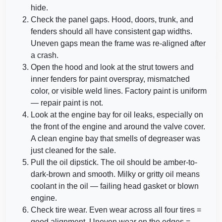
IAAI
hide.
Check the panel gaps. Hood, doors, trunk, and
IAAI
Copart
fenders should all have consistent gap widths.
Uneven gaps mean the frame was re-aligned after
IAA
IAAI
a crash.
Open the hood and look at the strut towers and
inner fenders for paint overspray, mismatched
color, or visible weld lines. Factory paint is uniform
— repair paint is not.
Manheim
Look at the engine bay for oil leaks, especially on
the front of the engine and around the valve cover.
Manheim
A clean engine bay that smells of degreaser was
just cleaned for the sale.
Pull the oil dipstick. The oil should be amber-to-
dark-brown and smooth. Milky or gritty oil means
coolant in the oil — failing head gasket or blown
engine.
Check tire wear. Even wear across all four tires =
good alignment. Uneven wear on the edges =