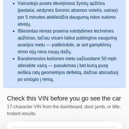
Vairuotojo pusės dėvėjimosi žymių apžiūra
(pedalai, sėdynės šoninis atramos volelis, vairas)
per 5 minutes atskleidžia daugumą ridos sukimo
atvejų.
Ištiesintas rėmas praeina valstybines technines
apžiūras, tačiau visam laikui pablogina saugumą
avarijos metu — patikrinkite, ar ant gamyklinių
rėmo sijų nėra naujų dažų.
Bandomosios kelionės metu važiuodami 50 mph
atleiskite vairą — pasukimas į bet kurią pusę
reiškia ratų geometrijos defektą, dažnai atsiradusį
po smūgio į rėmą.
Check this VIN before you go see the car
IAAI
17-character VIN from the dashboard, door jamb, or title.
Instant results.