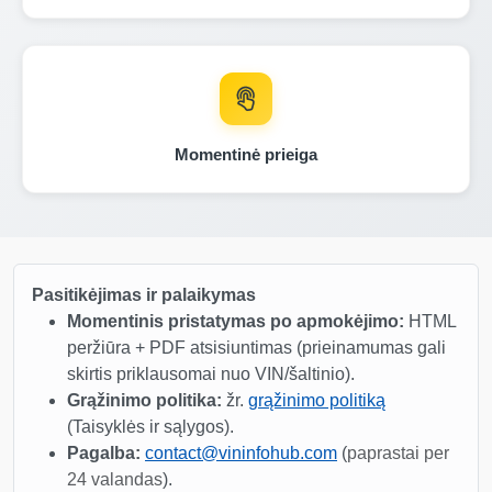
Autocheck
Manheim
Momentinė prieiga
Pasitikėjimas ir palaikymas
Momentinis pristatymas po apmokėjimo:
HTML
peržiūra + PDF atsisiuntimas (prieinamumas gali
skirtis priklausomai nuo VIN/šaltinio).
Manheim
Autocheck
Grąžinimo politika:
žr.
grąžinimo politiką
Manheim
(Taisyklės ir sąlygos).
Pagalba:
contact@vininfohub.com
(
paprastai per
24 valandas
).