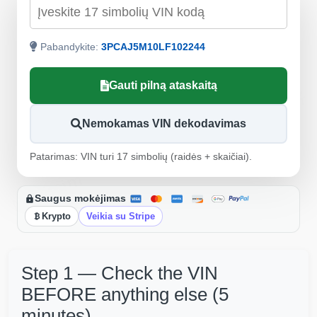
Patikrinti pagal VIN
Manheim
Pabandykite:
3PCAJ5M10LF102244
Autocheck
Gauti pilną ataskaitą
Nemokamas VIN dekodavimas
Patarimas: VIN turi 17 simbolių (raidės + skaičiai).
Manheim
Copart
Saugus mokėjimas
Krypto
Veikia su Stripe
Step 1 — Check the VIN
Autocheck
Manheim
BEFORE anything else (5
IAAI
minutes)