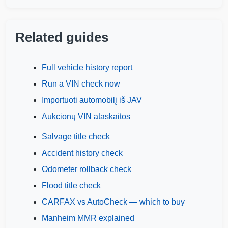
Related guides
Full vehicle history report
Run a VIN check now
Importuoti automobilį iš JAV
Aukcionų VIN ataskaitos
Autocheck
Salvage title check
Accident history check
IAAI
Odometer rollback check
Flood title check
CARFAX vs AutoCheck — which to buy
Copart
Manheim MMR explained