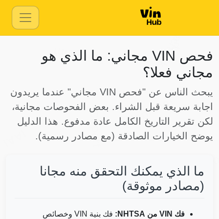
IAAI
Autocheck
Copart
Manheim
فحص VIN مجاني: ما الذي هو
مجاني فعلا؟
يبحث الناس عن "فحص VIN مجاني" عندما يريدون
Manheim
اجابة سريعة قبل الشراء. بعض الفحوصات مجانية،
Copart
لكن تقرير التاريخ الكامل عادة مدفوع. هذا الدليل
IAAI
يوضح الخيارات الصادقة (مع مصادر رسمية).
Auto
ما الذي يمكنك التحقق منه مجانا
IAAI
(مصادر موثوقة)
فك VIN من NHTSA:
فك بنية VIN وخصائص