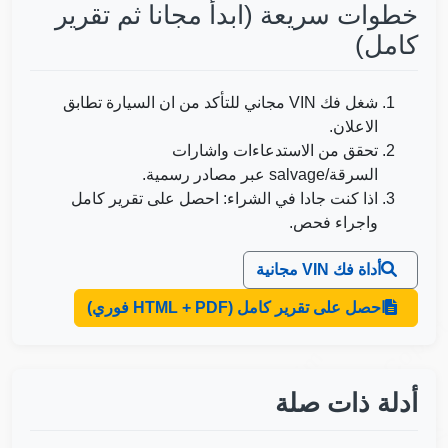
خطوات سريعة (ابدأ مجانا ثم تقرير
كامل)
Autocheck
شغل فك VIN مجاني للتأكد من ان السيارة تطابق
Copart
الاعلان.
تحقق من الاستدعاءات واشارات
السرقة/salvage عبر مصادر رسمية.
IAAI
اذا كنت جادا في الشراء: احصل على تقرير كامل
Copart
Autocheck
IAAI
واجراء فحص.
Copart
أداة فك VIN مجانية
احصل على تقرير كامل (HTML + PDF فوري)
Copar
Manheim
أدلة ذات صلة
IAA