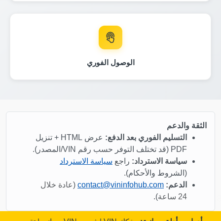
Manheim
IAAI
IAAI
Manheim
الوصول الفوري
Manheim
Copart
IAAI
الثقة والدعم
IAAI
التسليم الفوري بعد الدفع:
عرض HTML + تنزيل
PDF (قد تختلف التوفر حسب رقم VIN/المصدر).
سياسة الاسترداد:
راجع
سياسة الاسترداد
IAAI
(الشروط والأحكام).
الدعم:
contact@vininfohub.com
(
عادة خلال
Ma
24 ساعة
).