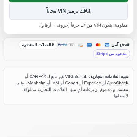
فك ترميز VIN مجاناً
معلومة: يتكون VIN من 17 حرفاً (حروف + أرقام).
IAA
دفع آمن
العملات المشفرة
مدعوم من Stripe
Copart
Copart
Copart
Copart
تنبيه العلامات التجارية:
VINInfoHub غير تابع لـ CARFAX أو
AutoCheck أو Experian أو Copart أو IAAI أو Manheim، وغير
IAAI
معتمد أو مدعوم أو برعاية أيٍ منها. العلامات التجارية مملوكة
Manheim
لأصحابها.
IAAI
Autoc