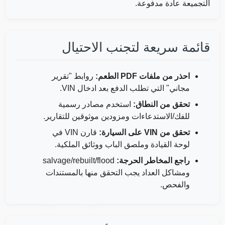
التجميعة عادة مدفوعة.
قائمة سريعة لتجنب الاحتيال
احذر من ملفات PDF الطعم:
روابط "تقرير
مجاني" التي تطلب الدفع بعد ادخال VIN.
Autoch
Copart
IAAI
تحقق من النطاق:
استخدم مصادر رسمية
IAAI
IAAI
للفك/الاستدعاءات ومزودين موثوقين للتقارير.
Copart
تحقق من VIN على السيارة:
قارن VIN في
Copart
لوحة القيادة وملصق الباب ووثائق الملكية.
راجع المخاطر الحرجة:
salvage/rebuilt/flood
Autocheck
ومشاكل العداد يجب التحقق منها بالمستندات
Manheim
والفحص.