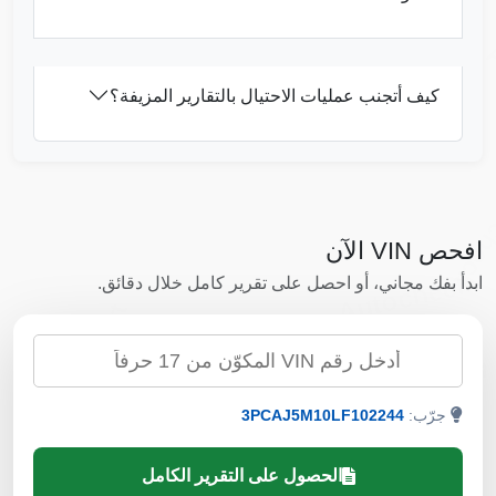
Autocheck
IAAI
A
كيف أتجنب عمليات الاحتيال بالتقارير المزيفة؟
Auto
افحص VIN الآن
Autocheck
ابدأ بفك مجاني، أو احصل على تقرير كامل خلال دقائق.
Copart
التحقق عبر VIN
Manheim
Manheim
Autocheck
جرّب:
3PCAJ5M10LF102244
Autocheck
Copart
IAAI
الحصول على التقرير الكامل