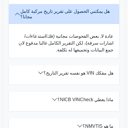
Manhe
Autocheck
IAAI
Copart
هل يمكنني الحصول على تقرير تاريخ مركبة كامل
مجانا؟
عادة لا. بعض الفحوصات مجانية (فك/استدعاءات/
اشارات سرقة)، لكن التقرير الكامل غالبا مدفوع لان
IAAI
جمع البيانات وتجميعها له تكلفة.
IAAI
هل مفكك VIN هو نفسه تقرير التاريخ؟
Manheim
Manheim
Copart
IAAI
Autocheck
ماذا يغطي NICB VINCheck؟
ما هو NMVTIS؟