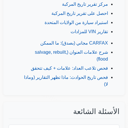
مركز تقرير تاريخ المركبة
احصل على تقرير تاريخ المركبة
استيراد سيارة من الولايات المتحدة
تقارير VIN للمزادات
CARFAX مجاني (بصدق): ما الممكن
Manheim
شرح علامات العنوان (salvage, rebuilt,
flood)
فحص تلاعب العداد: علامات + كيف تتحقق
فحص تاريخ الحوادث: ماذا تظهر التقارير (وماذا
لا)
M
Copart
IAAI
الأسئلة الشائعة
Manheim
IAAI