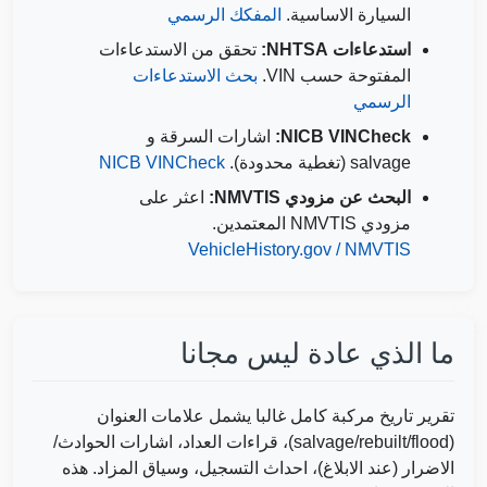
السيارة الاساسية.
المفكك الرسمي
استدعاءات NHTSA:
تحقق من الاستدعاءات
Copart
Copart
المفتوحة حسب VIN.
بحث الاستدعاءات
Copart
الرسمي
A
NICB VINCheck:
اشارات السرقة و
salvage (تغطية محدودة).
NICB VINCheck
Copart
البحث عن مزودي NMVTIS:
اعثر على
مزودي NMVTIS المعتمدين.
Autochec
VehicleHistory.gov / NMVTIS
ما الذي عادة ليس مجانا
Autocheck
IAAI
IAAI
IAAI
تقرير تاريخ مركبة كامل غالبا يشمل علامات العنوان
(salvage/rebuilt/flood)، قراءات العداد، اشارات الحوادث/
الاضرار (عند الابلاغ)، احداث التسجيل، وسياق المزاد. هذه