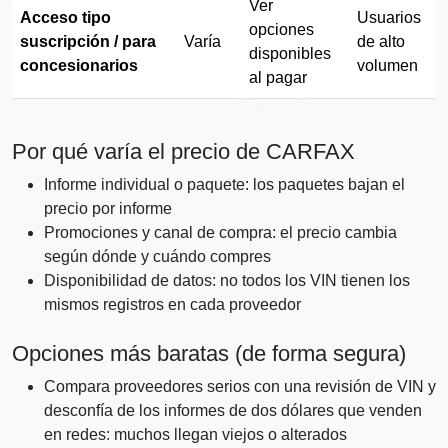
Copart
Manheim
IAAI
Autocheck
IAAI
Ver
Acceso tipo
Usuarios
opciones
suscripción / para
Varía
de alto
Autocheck
disponibles
concesionarios
volumen
al pagar
Manheim
Por qué varía el precio de CARFAX
Informe individual o paquete: los paquetes bajan el
precio por informe
Promociones y canal de compra: el precio cambia
según dónde y cuándo compres
Disponibilidad de datos: no todos los VIN tienen los
mismos registros en cada proveedor
Opciones más baratas (de forma segura)
IAAI
IAAI
Compara proveedores serios con una revisión de VIN y
desconfía de los informes de dos dólares que venden
en redes: muchos llegan viejos o alterados