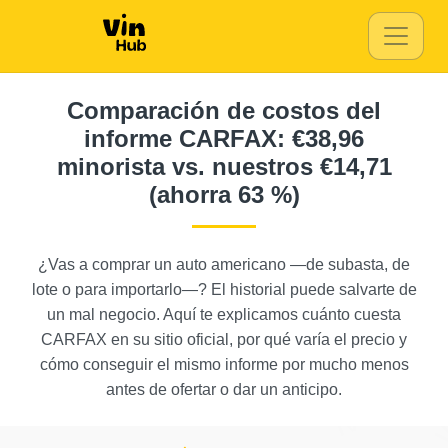
Manheim
IAAI
IAAI
Comparación de costos del
informe CARFAX: €38,96
Manheim
IAAI
minorista vs. nuestros €14,71
(ahorra 63 %)
IAAI
¿Vas a comprar un auto americano —de subasta, de
Manheim
lote o para importarlo—? El historial puede salvarte de
un mal negocio. Aquí te explicamos cuánto cuesta
IAAI
CARFAX en su sitio oficial, por qué varía el precio y
cómo conseguir el mismo informe por mucho menos
antes de ofertar o dar un anticipo.
I
IAAI