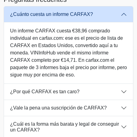
IAAI
¿Cuánto cuesta un informe CARFAX?
Un informe CARFAX cuesta €38,96 comprado
individual en carfax.com: ese es el precio de lista de
CARFAX en Estados Unidos, convertido aquí a tu
Ma
moneda. VINInfoHub vende el mismo informe
Autocheck
Manheim
CARFAX completo por €14,71. En carfax.com el
paquete de 3 informes baja el precio por informe, pero
sigue muy por encima de eso.
¿Por qué CARFAX es tan caro?
¿Vale la pena una suscripción de CARFAX?
Autocheck
IAAI
Autocheck
¿Cuál es la forma más barata y legal de conseguir
un CARFAX?