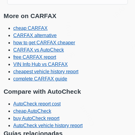
IAAI
More on CARFAX
IAAI
cheap CARFAX
CARFAX alternative
C
how to get CARFAX cheaper
CARFAX vs AutoCheck
Copart
Manheim
free CARFAX report
VIN Info Hub vs CARFAX
Autocheck
cheapest vehicle history report
complete CARFAX guide
Compare with AutoCheck
AutoCheck report cost
Copart
cheap AutoCheck
buy AutoCheck report
AutoCheck vehicle history report
Guías relacionadas