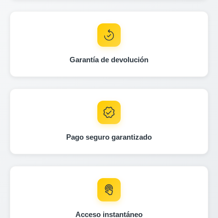
Autocheck
Garantía de devolución
IAAI
Copart
Copart
Autoch
Autocheck
Autocheck
Pago seguro garantizado
Au
Copart
Acceso instantáneo