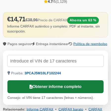
4.7
/5
(1,129)
€14,71
€38,96
Precio de CARFAX
Ahorra un 63 %
Informe CARFAX auténtico y completo: PDF al instante, sin
suscripción.
Pagos seguros
•
Entrega instantánea
•
Política de reembolso
IAAI
IAAI
IAAI
Comprobar por VIN
IAAI
Prueba:
3PCAJ5M10LF102244
Obtener informe completo
Consejo: el VIN tiene 17 caracteres (letras + números).
Auto
Manheim
Relacionado:
Informe CARFAX
•
CARFAX barato
•
CARFAX