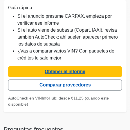
Manhe
Autocheck
Guía rápida
Si el anuncio presume CARFAX, empieza por
verificar ese informe
Si el auto viene de subasta (Copart, IAAI), revisa
también AutoCheck: ahí suelen aparecer primero
Copart
Manheim
los datos de subasta
¿Vas a comparar varios VIN? Con paquetes de
IAAI
créditos te sale mejor
Autocheck
Obtener el informe
Comparar proveedores
Copart
Copart
AutoCheck en VINInfoHub: desde €11,25 (cuando esté
IA
disponible)
Preguntas frecuentes