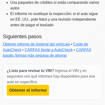
Copart
Manheim
Usa paquetes de créditos si estás comparando varios
Autoche
autos
Copart
El informe no sustituye la inspección: si el auto sigue
Copart
Manh
en EE. UU., pide fotos y una revisión independiente
antes de pagar el traslado
Siguientes pasos
IAA
Obtener informe de historial del vehículo
•
Costo de
AutoCheck
•
CARFAX frente a AutoCheck
•
CARFAX
barato: formas más seguras de ahorrar
Copart
¿Listo para revisar tu VIN?
Ingresa el VIN y en
segundos ves qué informes hay disponibles para ese
auto en específico.
Obtener el informe