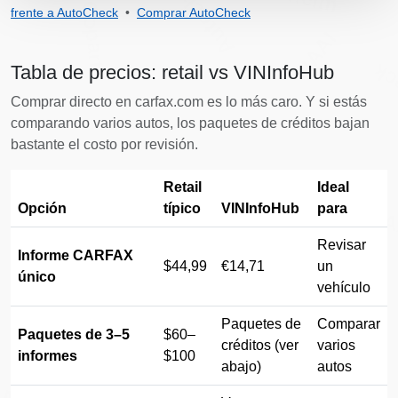
Autocheck
Copart
frente a AutoCheck
•
Comprar AutoCheck
IAAI
Au
Tabla de precios: retail vs VINInfoHub
Comprar directo en carfax.com es lo más caro. Y si estás
comparando varios autos, los paquetes de créditos bajan
bastante el costo por revisión.
Retail
Ideal
Opción
típico
VINInfoHub
para
IA
Revisar
Informe CARFAX
$44,99
€14,71
un
único
vehículo
Paquetes de
Comparar
Paquetes de 3–5
$60–
créditos (ver
varios
informes
$100
IAAI
abajo)
autos
IAAI