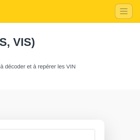
Autocheck
IAAI
S, VIS)
utocheck
IAAI
 à décoder et à repérer les VIN