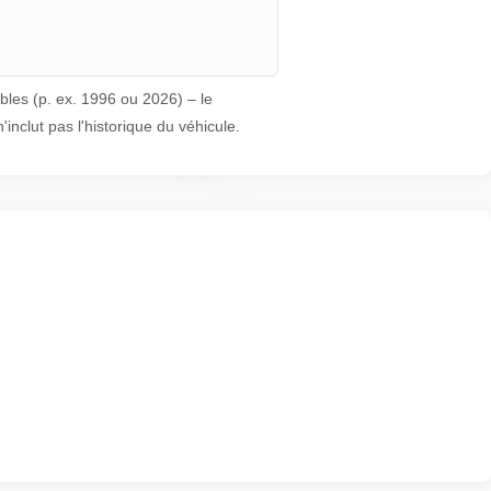
nheim
les (p. ex. 1996 ou 2026) – le
'inclut pas l'historique du véhicule.
Manheim
Au
Autocheck
Autoc
Autocheck