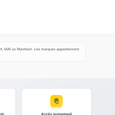
Autocheck
IAAI
IAAI
Copart
art, IAAI ou Manheim. Les marques appartiennent
heck
nti
Accès instantané