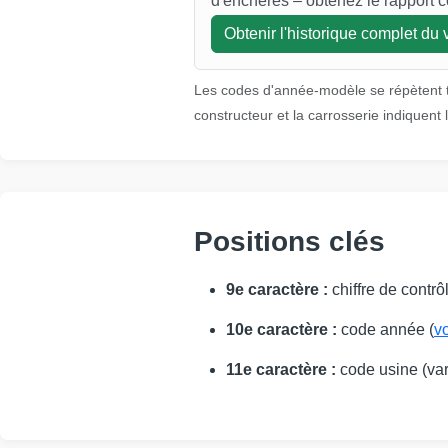
d'enchères – obtenez le rapport c
Autocheck
Obtenir l'historique complet du 
Les codes d'année-modèle se répètent t
constructeur et la carrosserie indiquent l
Autocheck
Manheim
Positions clés
Copart
9e caractère :
chiffre de contrôl
M
10e caractère :
code année (
vo
11e caractère :
code usine (vari