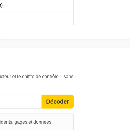
e)
IAAI
IAAI
Autocheck
Copart
eur et le chiffre de contrôle – sans
Décoder
IAAI
cidents, gages et données