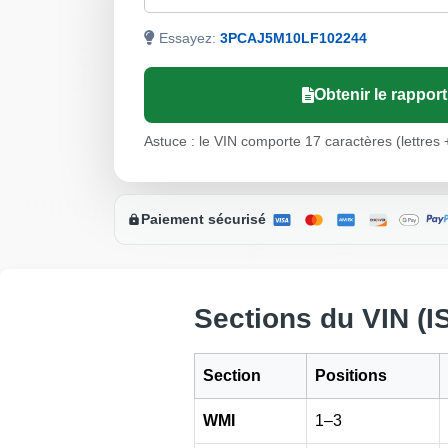
Manheim
Essayez:
3PCAJ5M10LF102244
IAAI
Copart
Obtenir le rappor
Astuce : le VIN comporte 17 caractères (lettres +
Autocheck
Paiement sécurisé
Copart
Manheim
Sections du VIN (I
Section
Positions
WMI
1–3