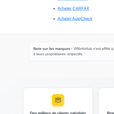
Acheter CARFAX
Autocheck
Acheter AutoCheck
IAAI
IAAI
Note sur les marques :
VINInfoHub n’est affilié
à leurs propriétaires respectifs.
Manheim
IAAI
Des milliers de clients satisfaits
Rem