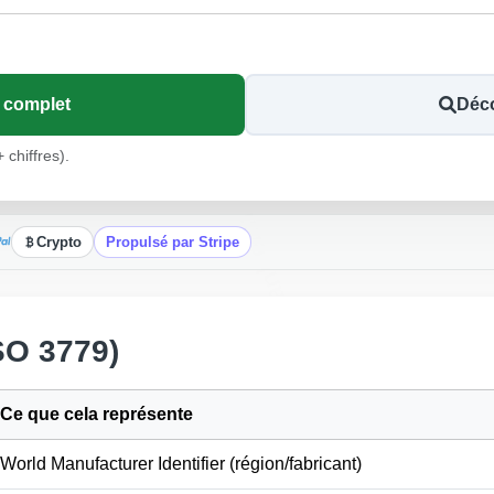
Manheim
t complet
Déco
 chiffres).
Manheim
Crypto
Propulsé par Stripe
SO 3779)
Co
Manheim
Ce que cela représente
Manheim
World Manufacturer Identifier (région/fabricant)