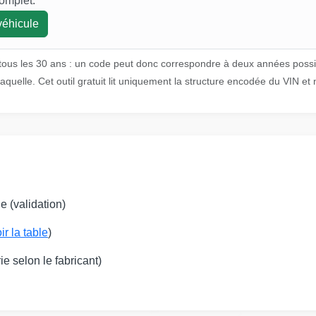
Ma
omplet.
véhicule
Copart
ous les 30 ans : un code peut donc correspondre à deux années possib
aquelle. Cet outil gratuit lit uniquement la structure encodée du VIN et n
e (validation)
IAAI
anheim
ir la table
)
Autocheck
e selon le fabricant)