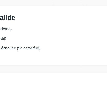
IAAI
alide
Manheim
oderne)
dit)
Autocheck
le échouée (9e caractère)
Copart