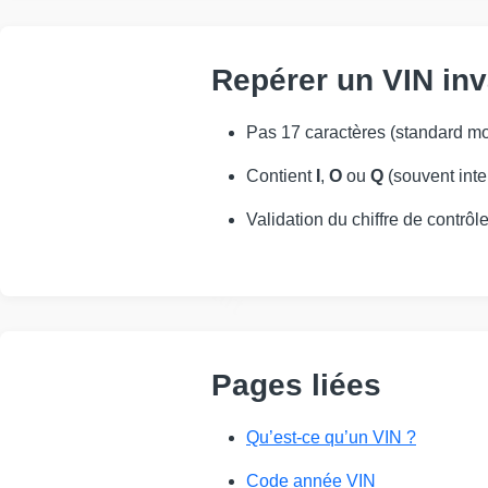
Repérer un VIN inv
Manheim
Pas 17 caractères (standard m
IAAI
Contient
I
,
O
ou
Q
(souvent inter
Validation du chiffre de contrô
Copart
Pages liées
Qu’est‑ce qu’un VIN ?
Code année VIN