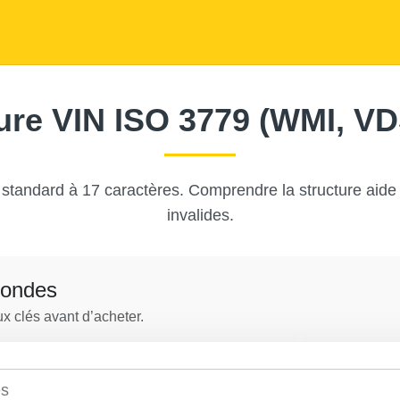
Copart
IAAI
Manheim
ure VIN ISO 3779 (WMI, VD
A
 standard à 17 caractères. Comprendre la structure aide
invalides.
condes
IAAI
ux clés avant d’acheter.
Copart