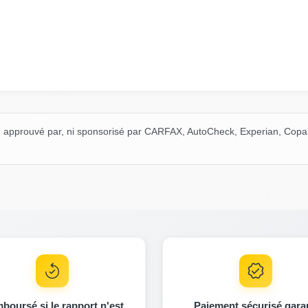
Manheim
Copart
Manheim
 à, approuvé par, ni sponsorisé par CARFAX, AutoCheck, Experian, Cop
Autoc
IAAI
boursé si le rapport n'est
Paiement sécurisé gara